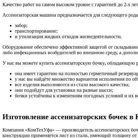
Качество работ на самом высоком уровне с гарантией до 2-х 
Ассенизаторская машина предназначается для следующего рода 
забор;
транспортирование;
и утилизация жидких отходов жизнедеятельности.
Оборудование обеспечено эффективной защитой от складывани
либо инфекционных возбудителей во внешнюю среду, а дополн
У нас вы можете купить ассенизаторскую бочку
,
обладающую р
она имеет гарантию на полностью герметичный резервуар
у нас вы найдёте множество вариантов исполнения по об
все изделия выполняются из стали высокого качества;
они подойдут для установки на разные шасси;
бочки устойчивы к изменениям погодных условий и их в
Изготовление ассенизаторских бочек в 
Компания «КомТехУфа» — производитель ассенизаторских бочек
конструкции применяется лист из стали, имеющий толщину от 4