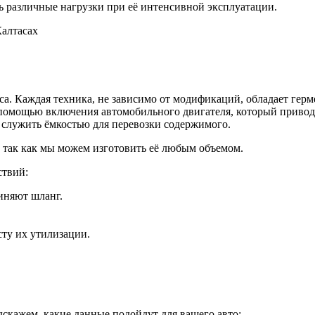
ь различные нагрузки при её интенсивной эксплуатации.
Калтасах
са. Каждая техника, не зависимо от модификаций, обладает ге
 помощью включения автомобильного двигателя, который привод
т служить ёмкостью для перевозки содержимого.
, так как мы можем изготовить её любым объемом.
ствий:
диняют шланг.
сту их утилизации.
дскажем, какие данные подойдут для вашего авто: