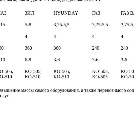
АЗ
ЗИЛ
HYUNDAY
ГАЗ
ГАЗ 
-15
5-8
3,75-5,5
3,75-5,5
3,75-5
4
4
4
4
60
360
360
240
240
-10
6-8
3-6
3-6
3-6
О-505,
КО-505,
КО-505,
КО-503,
КО-50
О-510
КО-510
КО-510
КО-505
КО-50
евышение массы самого оборудования, а также перевозимого сод
слуг.