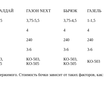
ВАЛДАЙ
ГАЗОН NEXT
БЫЧОК
ГАЗЕЛЬ
,5
3,75-5,5
3,75-4,5
1-1,5
4
4
4
240
240
240
3-6
3-6
3-6
3,
КО-503,
КО-503,
КО-503
5
КО-505
КО-505
ержимого. Стоимость бочки зависит от таких факторов, как: