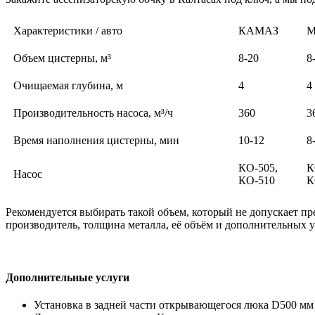
Характеристики / авто
КАМАЗ
М
Объем цистерны, м³
8-20
8
Очищаемая глубина, м
4
4
Производительность насоса, м³/ч
360
3
Время наполнения цистерны, мин
10-12
8
КО-505,
К
Насос
КО-510
К
Рекомендуется выбирать такой объем, который не допускает пр
производитель, толщина металла, её объём и дополнительных у
Дополнительные услуги
Установка в задней части открывающегося люка D500 мм