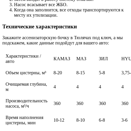
Насос всасывает все ЖБО.
Когда она заполнится, все отходы транспортируются к
месту их утилизации.
Технические характеристики
Закажите ассенизаторскую бочку в Тюлячах под ключ, а мы
подскажем, какие данные подойдут для вашего авто:
Характеристики /
КАМАЗ
МАЗ
ЗИЛ
HY
авто
Объем цистерны, м³
8-20
8-15
5-8
3,75
Очищаемая глубина,
4
4
4
4
м
Производительность
360
360
360
360
насоса, м³/ч
Время наполнения
10-12
8-10
6-8
3-6
цистерны, мин