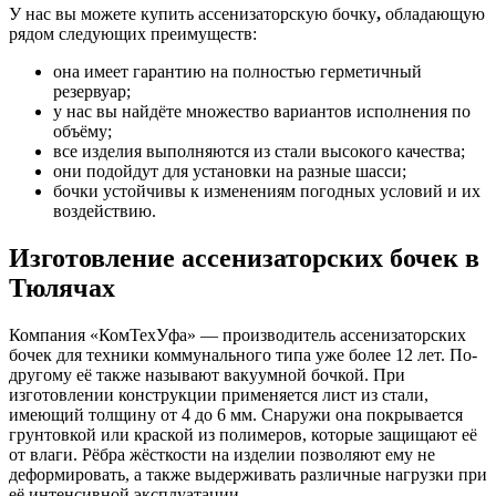
У нас вы можете купить ассенизаторскую бочку
,
обладающую
рядом следующих преимуществ:
она имеет гарантию на полностью герметичный
резервуар;
у нас вы найдёте множество вариантов исполнения по
объёму;
все изделия выполняются из стали высокого качества;
они подойдут для установки на разные шасси;
бочки устойчивы к изменениям погодных условий и их
воздействию.
Изготовление ассенизаторских бочек в
Тюлячах
Компания «КомТехУфа» — производитель ассенизаторских
бочек для техники коммунального типа уже более 12 лет. По-
другому её также называют вакуумной бочкой. При
изготовлении конструкции применяется лист из стали,
имеющий толщину от 4 до 6 мм. Снаружи она покрывается
грунтовкой или краской из полимеров, которые защищают её
от влаги. Рёбра жёсткости на изделии позволяют ему не
деформировать, а также выдерживать различные нагрузки при
её интенсивной эксплуатации.