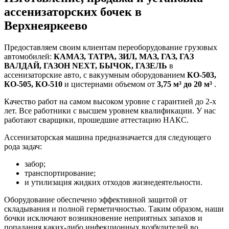
ассенизаторских бочек в
Верхнеяркеево
Предоставляем своим клиентам переоборудование грузовых
автомобилей:
КАМАЗ, ТАТРА, ЗИЛ, МАЗ, ГАЗ, ГАЗ
ВАЛДАЙ, ГАЗОН NEXT, БЫЧОК, ГАЗЕЛЬ
в
ассенизаторские авто, с вакуумным оборудованием
КО-503,
КО-505, КО-510
и цистернами объемом от
3,75 м³ до 20 м³
.
Качество работ на самом высоком уровне с гарантией до 2-х
лет. Все работники с высшем уровнем квалификации. У нас
работают сварщики, прошедшие аттестацию НАКС.
Ассенизаторская машина предназначается для следующего
рода задач:
забор;
транспортирование;
и утилизация жидких отходов жизнедеятельности.
Оборудование обеспечено эффективной защитой от
складывания и полной герметичностью. Таким образом, наши
бочки исключают возникновение неприятных запахов и
попадания каких-либо инфекционных возбудителей во