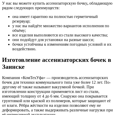
У нас вы можете купить ассенизаторскую бочку
,
обладающую
рядом следующих преимуществ:
она имеет гарантию на полностью герметичный
резервуар;
у нас вы найдёте множество вариантов исполнения по
объёму;
все изделия выполняются из стали высокого качества;
они подойдут для установки на разные шасси;
бочки устойчивы к изменениям погодных условий и их
воздействию.
Изготовление ассенизаторских бочек в
Заинске
Компания «КомТехУфа» — производитель ассенизаторских
бочек для техники коммунального типа уже более 12 лет. По-
другому её также называют вакуумной бочкой. При
изготовлении конструкции применяется лист из стали,
имеющий толщину от 4 до 6 мм. Снаружи она покрывается
грунтовкой или краской из полимеров, которые защищают её
от влаги. Рёбра жёсткости на изделии позволяют ему не
деформировать, а также выдерживать различные нагрузки при
её интенсивной эксплуатации.