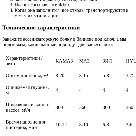
Насос всасывает все ЖБО.
Когда она заполнится, все отходы транспортируются к
месту их утилизации.
Технические характеристики
Закажите ассенизаторскую бочку в Заинске под ключ, а мы
подскажем, какие данные подойдут для вашего авто:
Характеристики /
КАМАЗ
МАЗ
ЗИЛ
HY
авто
Объем цистерны, м³
8-20
8-15
5-8
3,75
Очищаемая глубина,
4
4
4
4
м
Производительность
360
360
360
360
насоса, м³/ч
Время наполнения
10-12
8-10
6-8
3-6
цистерны, мин